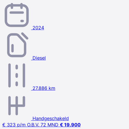
2024
Diesel
27.886 km
Handgeschakeld
€ 323
p/m
O.B.V. 72 MND
€ 19.900