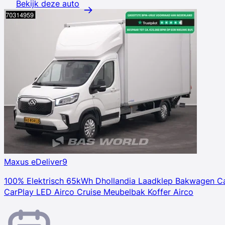
Bekijk deze auto
Maxus eDeliver9
100% Elektrisch 65kWh Dhollandia Laadklep Bakwagen C
CarPlay LED Airco Cruise Meubelbak Koffer Airco