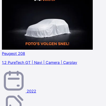
Peugeot 208
1.2 PureTech GT | Navi | Camera | Carplay
2022