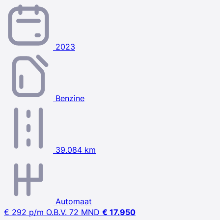
2023
Benzine
39.084 km
Automaat
€ 292
p/m
O.B.V. 72 MND
€ 17.950