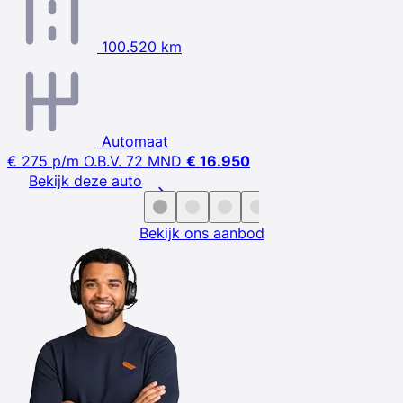
100.520 km
Automaat
€ 275
p/m
O.B.V. 72 MND
€ 16.950
Bekijk deze auto
Bekijk ons aanbod