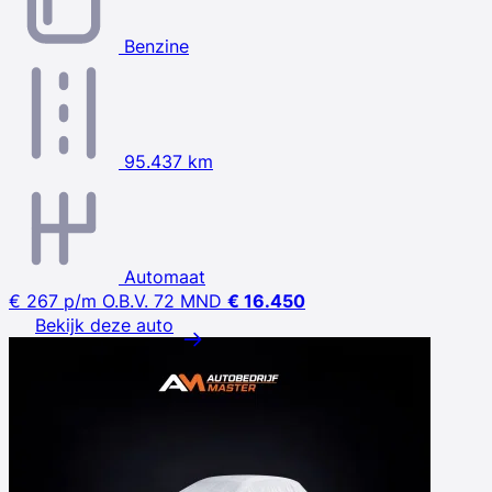
Benzine
95.437 km
Automaat
€ 267
p/m
O.B.V. 72 MND
€ 16.450
Bekijk deze auto