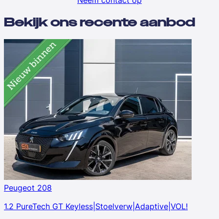
Bekijk ons recente aanbod
Peugeot 208
1.2 PureTech GT Keyless|Stoelverw|Adaptive|VOL!