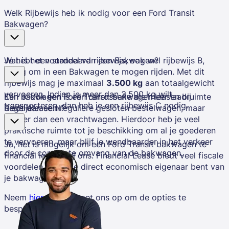
Welk Rijbewijs heb ik nodig voor een Ford Transit
Bakwagen?
Je hebt een standaard rijbewijs, ook wel rijbewijs B,
Wat is het voordeel van een Bakwagen?
nodig om in een Bakwagen te mogen rijden. Met dit
rijbewijs mag je maximaal
3.500 kg
aan totaalgewicht
vervoeren. Indien je meer dan 3.500 kg wilt
Een bakwagen is een carrosserie die meer laadruimte
Kan ik ook een Ford Transit bakwagen leasen bij
transporteren, dan heb je een rijbewijs C nodig.
biedt dan een reguliere gesloten bestelwagen, maar
Regeljelease.nl?
minder dan een vrachtwagen. Hierdoor heb je veel
praktische ruimte tot je beschikking om al je goederen
te vervoeren, maar blijf je wendbaarder in het verkeer
Ja, het is mogelijk om een Ford Transit bakwagen te
door de compacte omvang van de bakwagen.
financial leasen bij ons. Financial Lease biedt veel fiscale
voordelen terwijl je direct economisch eigenaar bent van
je bakwagen.
Neem
hier
contact met ons op om de opties te
bespreken.