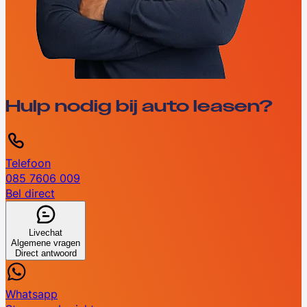
Hulp nodig bij auto leasen?
Telefoon
085 7606 009
Bel direct
Livechat
Algemene vragen
Direct antwoord
Whatsapp