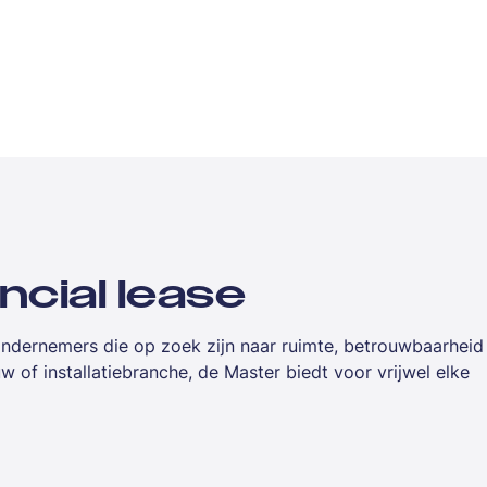
ncial lease
ondernemers die op zoek zijn naar ruimte, betrouwbaarheid
uw of installatiebranche, de Master biedt voor vrijwel elke
reid je de investering over een vaste looptijd en word je