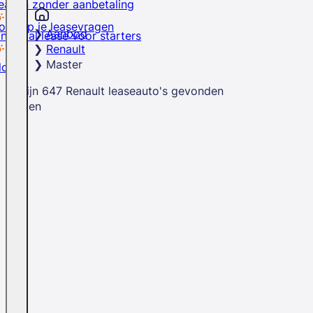
easen zonder aanbetaling
rd op je leasevragen
Aanbod
inancial lease voor starters
Renault
Master
logs
Er zijn
647
Renault
leaseauto's
gevonden
Sluiten