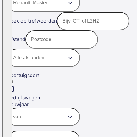
Zoek op trefwoorden
Afstand
Voertuigsoort
Bedrijfswagen
Bouwjaar