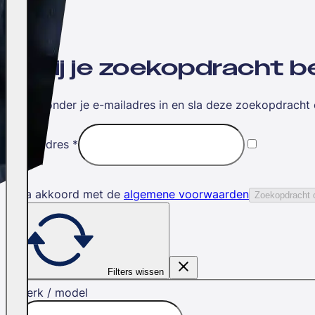
Wil jij je zoekopdracht
Vul hieronder je e-mailadres in en sla deze zoekopdracht 
E-mailadres
*
Ik ga akkoord met de
algemene voorwaarden
Zoekopdracht 
Filters wissen
Merk / model