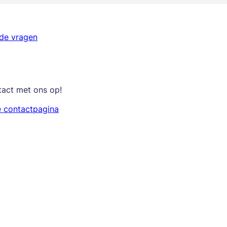
lde vragen
tact met ons op!
e contactpagina