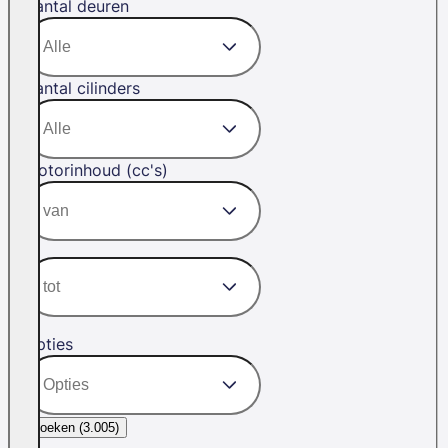
Aantal deuren
Aantal cilinders
Motorinhoud (cc's)
Opties
Zoeken (
3.005
)