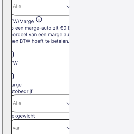
BTW/Marge
Op een marge-auto zit €0 BTW. Het
voordeel van een marge auto is dat je
geen BTW hoeft te betalen.
BTW
Marge
Autobedrijf
Trekgewicht