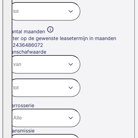
Aantal maanden
Filter op de gewenste leasetermijn in maanden
12
24
36
48
60
72
Aanschafwaarde
Carrosserie
Transmissie