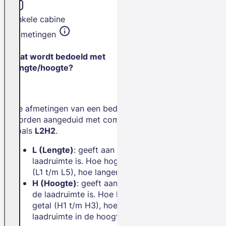
Enkele cabine
Afmetingen
Wat wordt bedoeld met
lengte/hoogte?
De afmetingen van een bedrijfswagen
worden aangeduid met combinaties
zoals
L2H2
.
L (Lengte)
: geeft aan hoe lang de
laadruimte is. Hoe hoger het getal
(L1 t/m L5), hoe langer de bus.
H (Hoogte)
: geeft aan hoe hoog
de laadruimte is. Hoe hoger het
getal (H1 t/m H3), hoe meer
laadruimte in de hoogte.