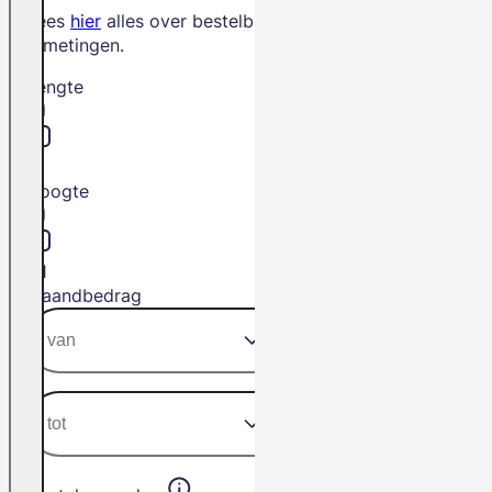
Lees
hier
alles over bestelbus
afmetingen.
Lengte
L1
Hoogte
H1
Maandbedrag