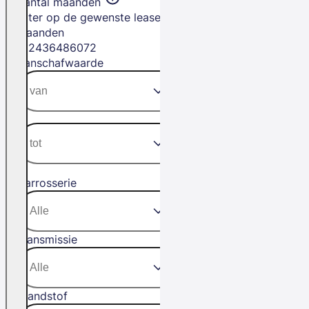
Aantal maanden
Filter op de gewenste leasetermijn in
maanden
12
24
36
48
60
72
Aanschafwaarde
Carrosserie
Transmissie
Brandstof