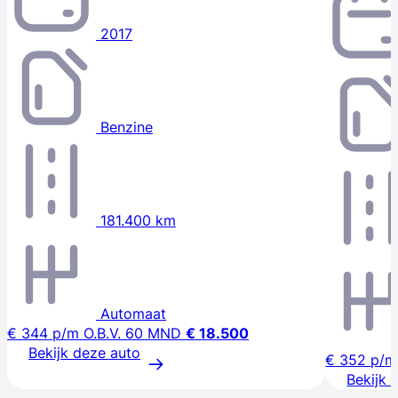
2017
Benzine
181.400 km
Automaat
€ 344
p/m
O.B.V. 60 MND
€ 18.500
Bekijk deze auto
€ 352
p/m
Bekijk 