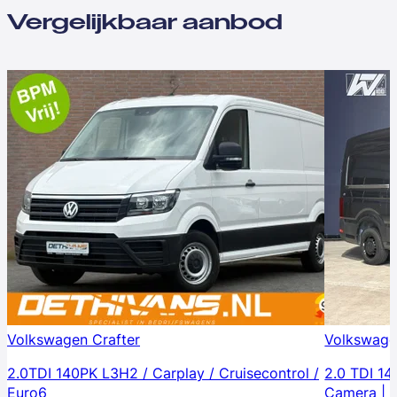
Vergelijkbaar aanbod
Volkswagen Crafter
Volkswage
2.0TDI 140PK L3H2 / Carplay / Cruisecontrol /
2.0 TDI 14
Euro6
Camera | A