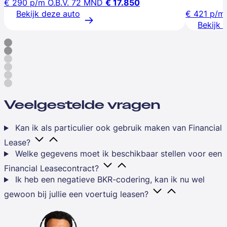
€ 290
p/m
O.B.V. 72 MND
€ 17.850
Bekijk deze auto
€ 421
p/m
Bekijk 
Veelgestelde vragen
Kan ik als particulier ook gebruik maken van Financial
Lease?
Welke gegevens moet ik beschikbaar stellen voor een
Financial Leasecontract?
Ik heb een negatieve BKR-codering, kan ik nu wel
gewoon bij jullie een voertuig leasen?