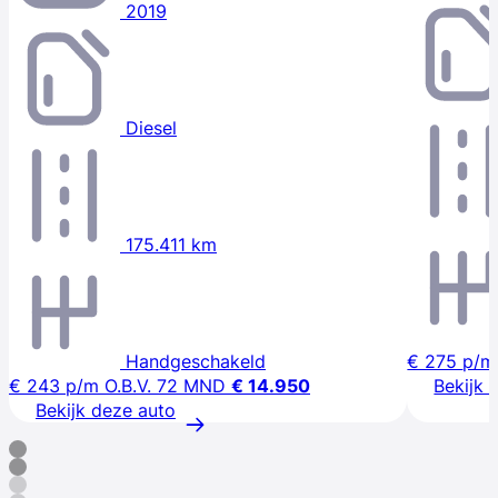
2019
Diesel
175.411 km
Handgeschakeld
€ 275
p/m
€ 243
p/m
O.B.V. 72 MND
€ 14.950
Bekijk 
Bekijk deze auto