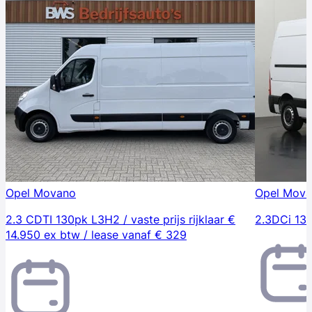
Opel Movano
Opel Mov
2.3 CDTI 130pk L3H2 / vaste prijs rijklaar €
2.3DCi 13
14.950 ex btw / lease vanaf € 329