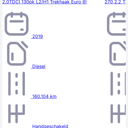
2.0TDCI 130pk L2/H1 Trekhaak Euro 6!
270 2.2 T
2019
Diesel
160.104 km
Handgeschakeld