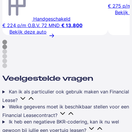
€ 275
p/m
Bekijk 
Handgeschakeld
€ 224
p/m
O.B.V. 72 MND
€ 13.800
Bekijk deze auto
Veelgestelde vragen
Kan ik als particulier ook gebruik maken van Financial
Lease?
Welke gegevens moet ik beschikbaar stellen voor een
Financial Leasecontract?
Ik heb een negatieve BKR-codering, kan ik nu wel
gewoon bij jullie een voertuig leasen?