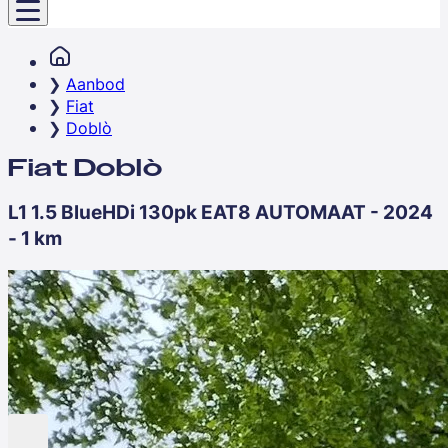
Aanbod
Fiat
Doblò
Fiat Doblò
L1 1.5 BlueHDi 130pk EAT8 AUTOMAAT - 2024
- 1 km