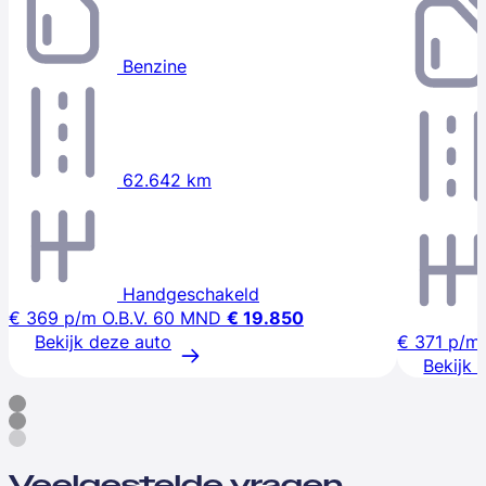
Benzine
62.642 km
Handgeschakeld
€ 369
p/m
O.B.V. 60 MND
€ 19.850
Bekijk deze auto
€ 371
p/m
Bekijk 
Veelgestelde vragen