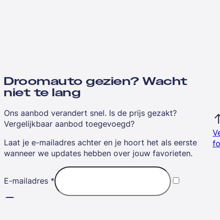
Droomauto gezien? Wacht
niet te lang
Ons aanbod verandert snel. Is de prijs gezakt?
Vergelijkbaar aanbod toegevoegd?
V
Laat je e-mailadres achter en je hoort het als eerste
fo
wanneer we updates hebben over jouw favorieten.
E-mailadres
*
Ik ga akkoord met de
algemene voorwaarden