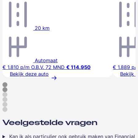
20 km
Automaat
€ 1.810
p/m
O.B.V. 72 MND
€ 114.950
€ 1.889
p/
Bekijk deze auto
Bekijk 
Veelgestelde vragen
Kan ik als particulier ook gebruik maken van Financial