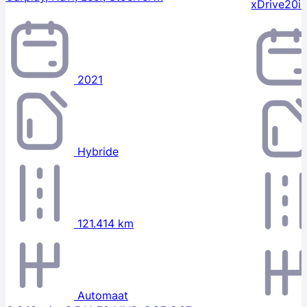
xDrive20i 
2021
Hybride
121.414 km
Automaat