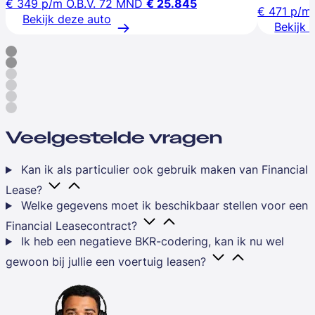
€ 349
p/m
O.B.V. 72 MND
€ 25.845
€ 471
p/m
Bekijk deze auto
Bekijk 
Veelgestelde vragen
Kan ik als particulier ook gebruik maken van Financial
Lease?
Welke gegevens moet ik beschikbaar stellen voor een
Financial Leasecontract?
Ik heb een negatieve BKR-codering, kan ik nu wel
gewoon bij jullie een voertuig leasen?