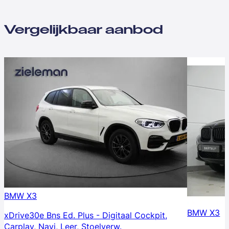
Vergelijkbaar aanbod
BMW X3
BMW X3
xDrive30e Bns Ed. Plus - Digitaal Cockpit,
Carplay, Navi, Leer, Stoelverw.