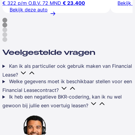
€ 322
p/m
O.B.V. 72 MND
€ 23.400
Bekijk 
Bekijk deze auto
Veelgestelde vragen
Kan ik als particulier ook gebruik maken van Financial
Lease?
Welke gegevens moet ik beschikbaar stellen voor een
Financial Leasecontract?
Ik heb een negatieve BKR-codering, kan ik nu wel
gewoon bij jullie een voertuig leasen?