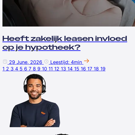
Heeft zakelijk leasen invloed
op je hypotheek?
29 June, 2026
Leestijd: 4min
1
2
3
4
5
6
7
8
9
10
11
12
13
14
15
16
17
18
19