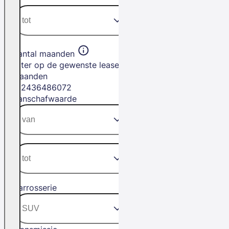
Aantal maanden
Filter op de gewenste leasetermijn in
maanden
12
24
36
48
60
72
Aanschafwaarde
Carrosserie