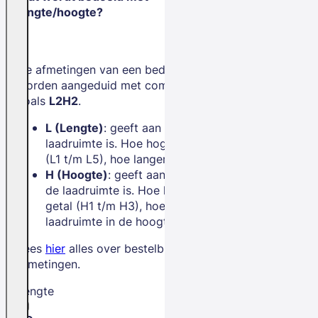
lengte/hoogte?
De afmetingen van een bedrijfswagen
worden aangeduid met combinaties
zoals
L2H2
.
L (Lengte)
: geeft aan hoe lang de
laadruimte is. Hoe hoger het getal
(L1 t/m L5), hoe langer de bus.
H (Hoogte)
: geeft aan hoe hoog
de laadruimte is. Hoe hoger het
getal (H1 t/m H3), hoe meer
laadruimte in de hoogte.
Lees
hier
alles over bestelbus
afmetingen.
Lengte