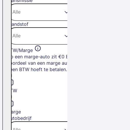
Transmissie
Brandstof
BTW/Marge
Op een marge-auto zit €0 BTW. Het
voordeel van een marge auto is dat je
geen BTW hoeft te betalen.
BTW
Marge
Autobedrijf