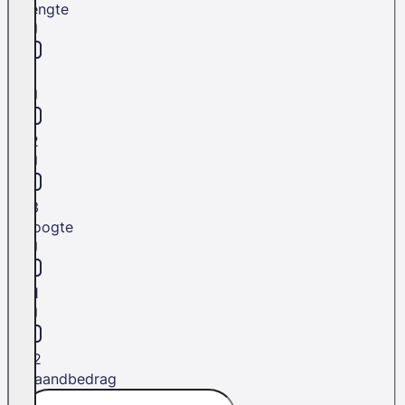
Lengte
L1
L2
L3
Hoogte
H1
H2
Maandbedrag