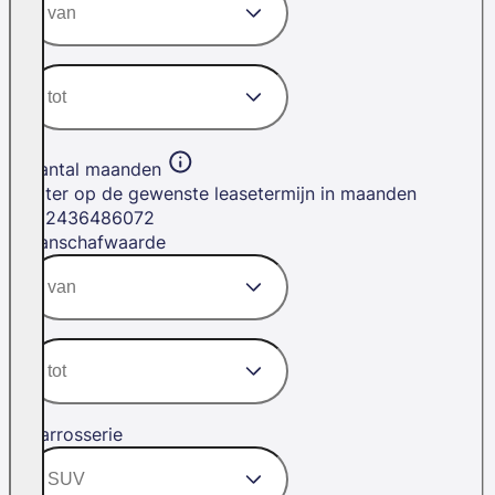
Aantal maanden
Filter op de gewenste leasetermijn in maanden
12
24
36
48
60
72
Aanschafwaarde
Carrosserie