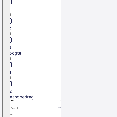
L1
L2
L3
Hoogte
H1
H2
Maandbedrag