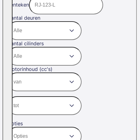
Kenteken
Aantal deuren
Aantal cilinders
Motorinhoud (cc's)
Opties