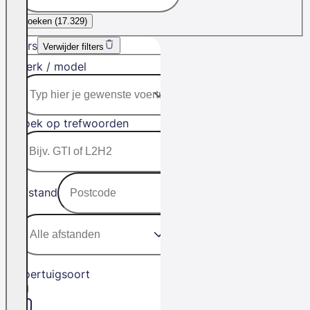
Zoeken (
17.329
)
Filters
Verwijder filters
Merk / model
Zoek op trefwoorden
Afstand
Voertuigsoort