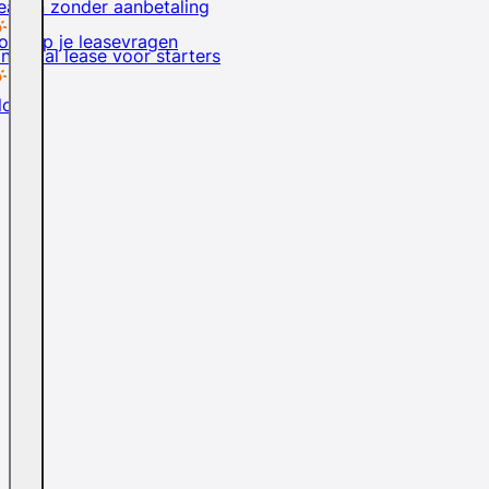
easen zonder aanbetaling
rd op je leasevragen
inancial lease voor starters
logs