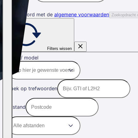
Ik ga akkoord met de
algemene voorwaarden
Zoekopdracht 
Filters wissen
Merk / model
Zoek op trefwoorden
Afstand