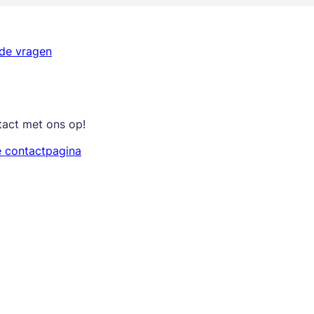
lde vragen
tact met ons op!
e contactpagina