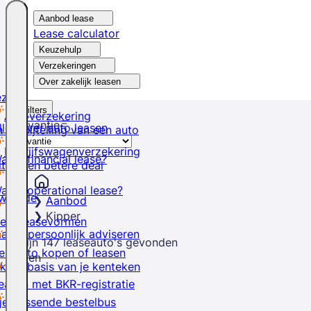
Aanbod lease
Lease calculator
Keuzehulp
Verzekeringen
Over zakelijk leasen
ezer
Filters
Autoverzekering
Relevantie
lles over auto leasen
 de bijtelling van een auto
Bedrijfswagenverzekering
at is financial lease?
ltijd een betere deal
at is operational lease?
lwaarde
Aanbod
Kipper
e 4 leasevormen
at je persoonlijk adviseren
Er zijn
147
leaseauto's
gevonden
en auto kopen of leasen
Sluiten
k op basis van je kenteken
easen met BKR-registratie
je passende bestelbus