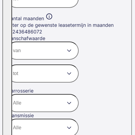
Aantal maanden
Filter op de gewenste leasetermijn in maanden
12
24
36
48
60
72
Aanschafwaarde
Carrosserie
Transmissie