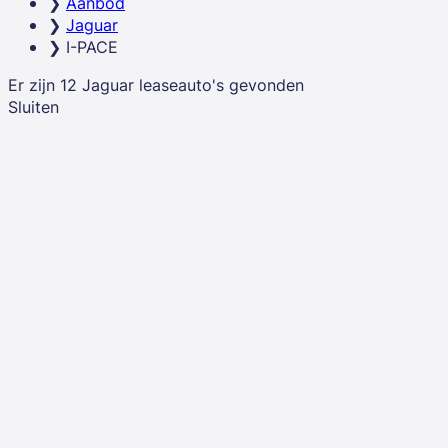
Aanbod
investering over een vaste looptijd en ben je direct
Jaguar
economisch eigenaar van je Jaguar.
I-PACE
Er zijn
12
Jaguar
leaseauto's
gevonden
Sluiten