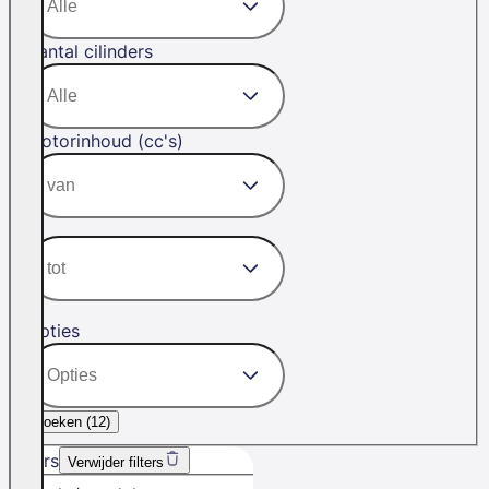
Aantal cilinders
Motorinhoud (cc's)
Opties
Zoeken (
12
)
Filters
Verwijder filters