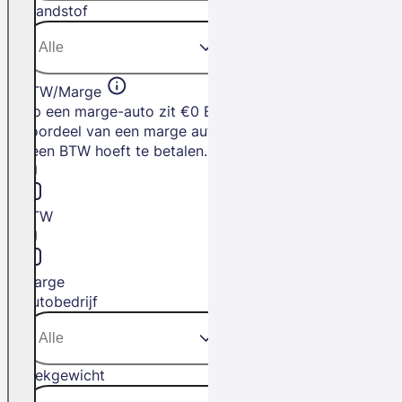
Brandstof
BTW/Marge
Op een marge-auto zit €0 BTW. Het
voordeel van een marge auto is dat je
geen BTW hoeft te betalen.
BTW
Marge
Autobedrijf
Trekgewicht