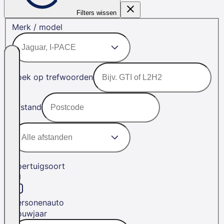
Filters wissen
Merk / model
Zoek op trefwoorden
Afstand
Voertuigsoort
Personenauto
Bouwjaar