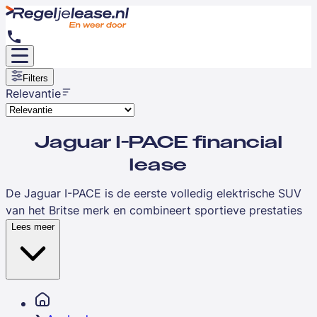
Filters
Relevantie
Jaguar I-PACE financial
lease
De Jaguar I-PACE is de eerste volledig elektrische SUV
van het Britse merk en combineert sportieve prestaties
met emissievrij rijden. Deze luxe zakelijke auto is
Lees meer
geschikt voor ondernemers die een representatief en
duurzaam alternatief zoeken voor traditionele
dieselmodellen. De I-PACE biedt een actieradius van
ruim 400 kilometer en levert directe trekkracht dankzij
twee elektromotoren. Met financial lease spreid je de