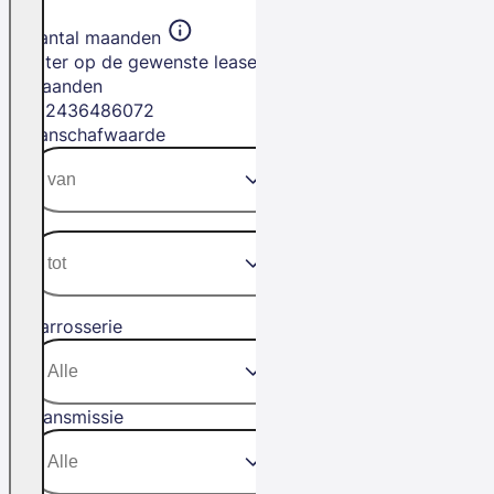
Aantal maanden
Filter op de gewenste leasetermijn in
maanden
12
24
36
48
60
72
Aanschafwaarde
Carrosserie
Transmissie