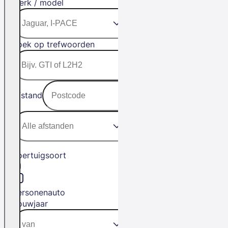
Merk / model
Zoek op trefwoorden
Afstand
Voertuigsoort
Personenauto
Bouwjaar